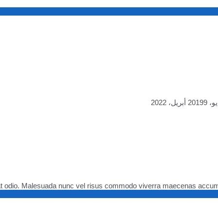
9 أبريل، 2022
pat odio. Malesuada nunc vel risus commodo viverra maecenas accumsan