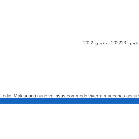
23 سبتمبر، 2022
pat odio. Malesuada nunc vel risus commodo viverra maecenas accumsan