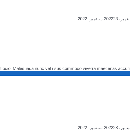
23 سبتمبر، 2022
pat odio. Malesuada nunc vel risus commodo viverra maecenas accumsan
28 سبتمبر، 2022