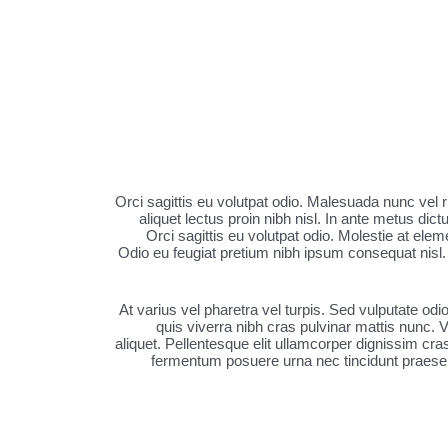
Orci sagittis eu volutpat odio. Malesuada nunc vel
aliquet lectus proin nibh nisl. In ante metus d
Orci sagittis eu volutpat odio. Molestie at ele
Odio eu feugiat pretium nibh ipsum consequat nisl. A
At varius vel pharetra vel turpis. Sed vulputate od
quis viverra nibh cras pulvinar mattis nunc. V
aliquet. Pellentesque elit ullamcorper dignissim cra
fermentum posuere urna nec tincidunt praesent