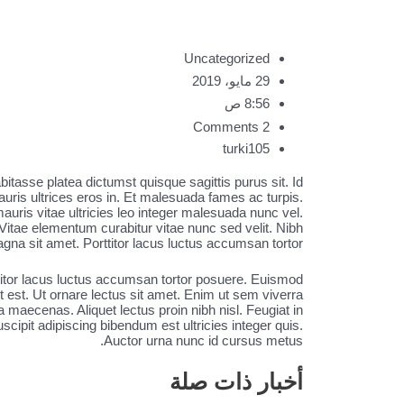
Uncategorized
29 مايو، 2019
8:56 ص
2 Comments
turki105
asse platea dictumst quisque sagittis purus sit. Id
uris ultrices eros in. Et malesuada fames ac turpis.
mauris vitae ultricies leo integer malesuada nunc vel.
. Vitae elementum curabitur vitae nunc sed velit. Nibh
agna sit amet. Porttitor lacus luctus accumsan tortor.
rttitor lacus luctus accumsan tortor posuere. Euismod
et est. Ut ornare lectus sit amet. Enim ut sem viverra
 maecenas. Aliquet lectus proin nibh nisl. Feugiat in
ipit adipiscing bibendum est ultricies integer quis.
Auctor urna nunc id cursus metus.
أخبار ذات صلة