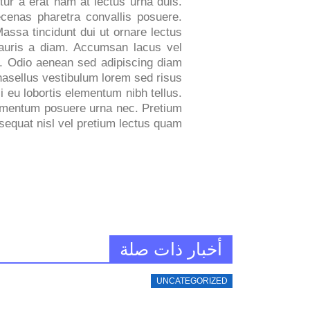
ur a erat nam at lectus urna duis.
cenas pharetra convallis posuere.
sa tincidunt dui ut ornare lectus
 mauris a diam. Accumsan lacus vel
et. Odio aenean sed adipiscing diam
hasellus vestibulum lorem sed risus
i eu lobortis elementum nibh tellus.
fermentum posuere urna nec. Pretium
sequat nisl vel pretium lectus quam
أخبار ذات صلة
UNCATEGORIZED