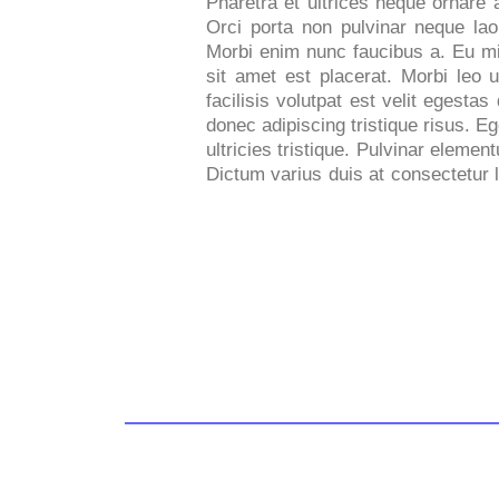
Pharetra et ultrices neque ornare
Orci porta non pulvinar neque la
Morbi enim nunc faucibus a. Eu m
sit amet est placerat. Morbi leo 
facilisis volutpat est velit egest
donec adipiscing tristique risus. 
ultricies tristique. Pulvinar eleme
Dictum varius duis at consectetur 
UNCATEGORIZED