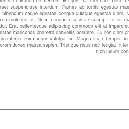
 aenean euismod elementum nisi quis. Dictum non consectet
oreet suspendisse interdum. Fames ac turpis egestas mae
i bibendum neque egestas congue quisque egestas diam. Mas
urna molestie at. Nunc congue nisi vitae suscipit tellus
as dui. Erat pellentesque adipiscing commodo elit at imperdi
Egestas maecenas pharetra convallis posuere. Eu non diam p
ntum integer enim neque volutpat ac. Magna etiam tempor orc
lorem donec massa sapien. Tristique risus nec feugiat in 
nibh ipsum con