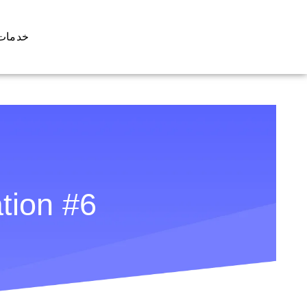
خدمات 
tion #6