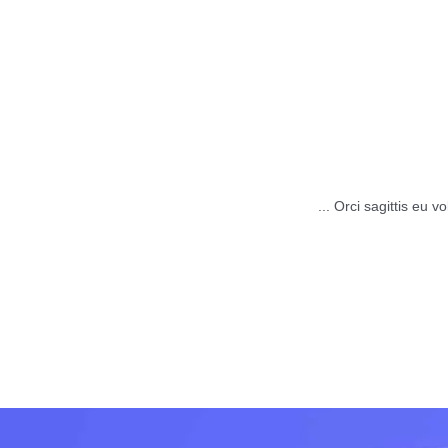
een easier #2
23 سبتمبر، 2022
latea dictumst ...
Orci sagittis eu 